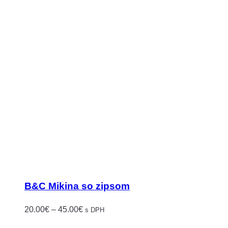
B&C Mikina so zipsom
Price
20.00
€
–
45.00
€
s DPH
range: