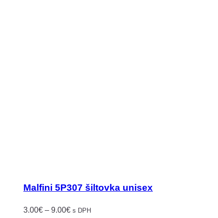
Malfini 5P307 šiltovka unisex
Price
3.00
€
–
9.00
€
s DPH