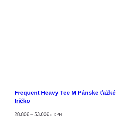
Frequent Heavy Tee M Pánske ťažké
tričko
Price
28.80
€
–
53.00
€
s DPH
range:
28.80€