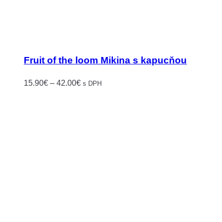
Fruit of the loom Mikina s kapucňou
Price
15.90
€
–
42.00
€
s DPH
range:
15.90€
through
42.00€