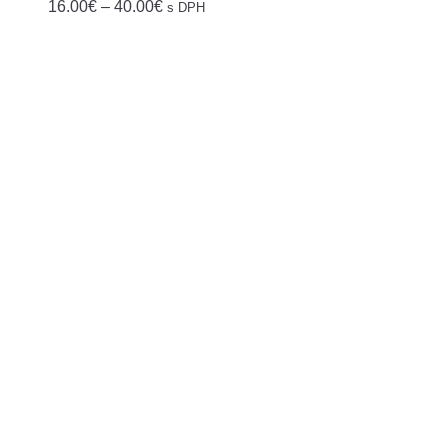
Price
16.00
€
–
40.00
€
s DPH
range:
16.00€
through
40.00€