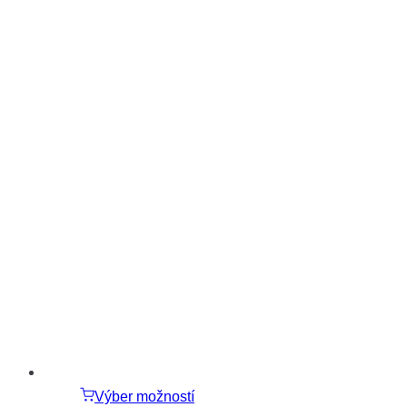
through
53.00€
Výber možností