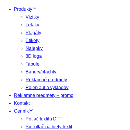
Produkty
Vizitky
Letáky
Plagáty
Etikety
Nalepky
3D loga
Tabule
Banery/plachty
Reklamné predmety
Polep aut a výkladov
Reklamné predmety – promo
Kontakt
Cenník
Potlač textilu DTF
Sieťotlač na biely textil