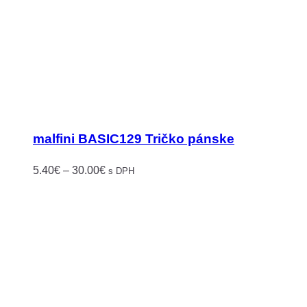
malfini BASIC129 Tričko pánske
Price
5.40
€
–
30.00
€
s DPH
range:
5.40€
through
30.00€