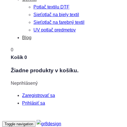
Potlač textilu DTF
Sieťotlač na biely textil
Sieťotlač na farebný textil
UV potlač predmetov
Blog
0
Košík
0
Žiadne produkty v košíku.
Neprihlásený
Zaregistrovať sa
Prihlásiť sa
Toggle navigation