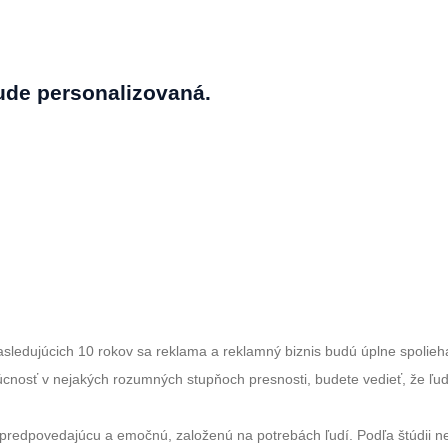
de personalizovaná.
sledujúcich 10 rokov sa reklama a reklamný biznis budú úplne spoliehať
cnosť v nejakých rozumných stupňoch presnosti, budete vedieť, že ľuds
predpovedajúcu a emočnú, založenú na potrebách ľudí. Podľa štúdii n