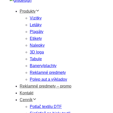
primary
Produkty
navigation
Vizitky
Preskočiť
Letáky
na
Plagáty
obsah
Etikety
Nalepky
3D loga
Tabule
Banery/plachty
Reklamné predmety
Polep aut a výkladov
Reklamné predmety – promo
Kontakt
Cenník
Potlač textilu DTF