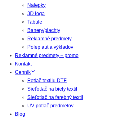
Nalepky
3D loga
Tabule
Banery/plachty
Reklamné predmety
Polep aut a výkladov
Reklamné predmety – promo
Kontakt
Cenník
Potlač textilu DTF
Sieťotlač na biely textil
Sieťotlač na farebný textil
UV potlač predmetov
Blog