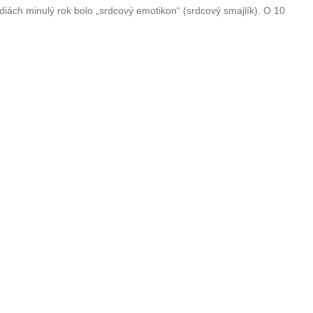
édiách minulý rok bolo „srdcový emotikon“ (srdcový smajlík). O 10