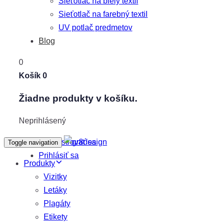
Sieťotlač na biely textil
Sieťotlač na farebný textil
UV potlač predmetov
Blog
0
Košík
0
Žiadne produkty v košíku.
Neprihlásený
Zaregistrovať sa
Toggle navigation
Prihlásiť sa
Produkty
Vizitky
Letáky
Plagáty
Etikety