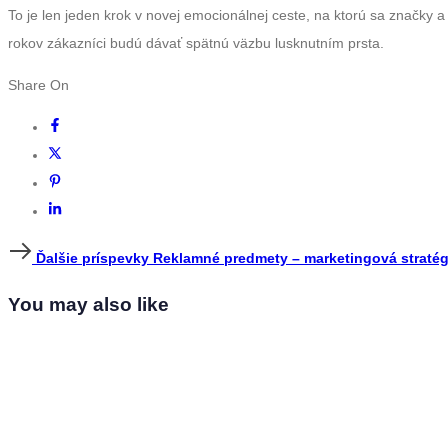
To je len jeden krok v novej emocionálnej ceste, na ktorú sa značky a
rokov zákazníci budú dávať spätnú väzbu lusknutním prsta.
Share On
Ďalšie
Ďalšie príspevky
Reklamné predmety – marketingová stratég
príspevky
You may also like