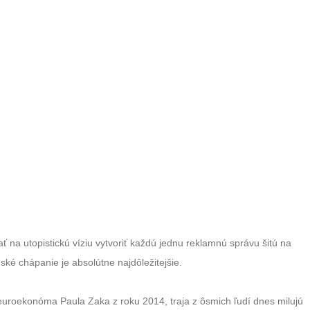
 na utopistickú víziu vytvoriť každú jednu reklamnú správu šitú na
ké chápanie je absolútne najdôležitejšie.
euroekonóma Paula Zaka z roku 2014, traja z ôsmich ľudí dnes milujú