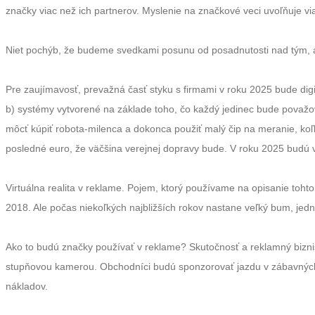
značky viac než ich partnerov. Myslenie na značkové veci uvoľňuje vi
Niet pochýb, že budeme svedkami posunu od posadnutosti nad tým, ak
Pre zaujímavosť, prevažná časť styku s firmami v roku 2025 bude digi
b) systémy vytvorené na základe toho, čo každý jedinec bude považov
môcť kúpiť robota-milenca a dokonca použiť malý čip na meranie, koľk
posledné euro, že väčšina verejnej dopravy bude. V roku 2025 budú v
Virtuálna realita v reklame. Pojem, ktorý používame na opisanie tohto
2018. Ale počas niekoľkých najbližších rokov nastane veľký bum, jedn
Ako to budú značky používať v reklame? Skutočnosť a reklamný biznis
stupňovou kamerou. Obchodníci budú sponzorovať jazdu v zábavných 
nákladov.