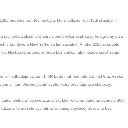
2025 budeme mať technológiu, ktorá dokáže robiť ľudí šťastnými.
 a rýchlejší. Zákaznícky servis budú vykonávať za a) hologramy a za
iach v Londýne a New Yorku sú len začiatok. V roku 2025 si budete
nku. Nie každý automobil bude bez vodiča, ale môžete staviť svoje
iznisom – odhaduje sa, že trh VR bude mať hodnotu 5,1 mld € už v roku
citne v inom ohromujúcom svete, ktorý preciťuje ako skutočný.
 Ľudia „vstúpia“ do sveta značiek, kde reklama bude natočená s 360-
kže si to môžete vychutnať vo vašej obývacej izbe, a to bez