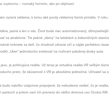
ac oxytocínu – rovnaký hormón, ako pri objímaní.
o vyzerá reklama, k tomu aké pocity reklamný biznis prináša. V roku 
tálna, jasná a len o vás. Život bude viac automatizovaný, dômyselnejší
ať za atraktívne. Tie pekné „dámy“ na letiskách a železničných stanic
okrát mrknete za deň, čo zhodnotí zdravie očí a nájde perfektnú riase
odiči „Uber“ jednoducho existovať na rozhraní palubnej dosky auta.
 javu, je pohlcujúca realita. Už teraz je virtuálna realita VR veľkým b
oducho preto, že skúsenosť s VR je absolútne jedinečná. Užívateľ sa o
 budú natoľko vzájomne prepojené, že nebudeme vedieť, čo je realita.
parkoch a potom vam ich prenesú do vášho domova cez Oculus Rift. Ta